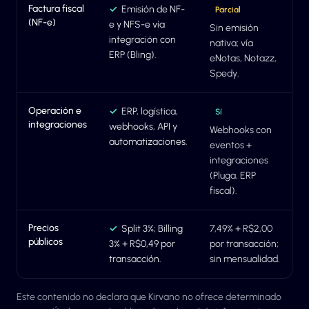
Factura fiscal
✓
Emisión de NF-
Parcial
(NF-e)
e y NFS-e vía
Sin emisión
integración con
nativa; vía
ERP (Bling).
eNotas, Notazz,
Spedy.
Operación e
✓
ERP, logística,
Sí
integraciones
webhooks, API y
Webhooks con
automatizaciones.
eventos +
integraciones
(Pluga, ERP
fiscal).
Precios
✓
Split 3%; Billing
7,49% + R$2,00
públicos
3% + R$0,49 por
por transacción;
transacción.
sin mensualidad.
Este contenido no declara que Kirvano no ofrece determinado