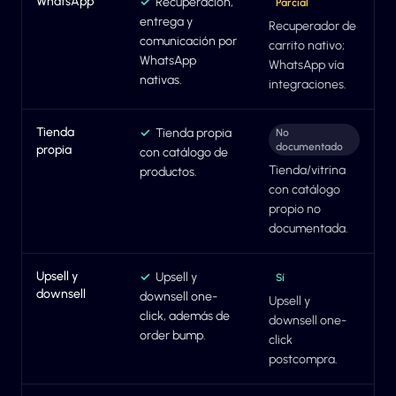
WhatsApp
✓
Recuperación,
Parcial
entrega y
Recuperador de
comunicación por
carrito nativo;
WhatsApp
WhatsApp vía
nativas.
integraciones.
Tienda
✓
Tienda propia
No
documentado
propia
con catálogo de
Tienda/vitrina
productos.
con catálogo
propio no
documentada.
Upsell y
✓
Upsell y
Sí
downsell
downsell one-
Upsell y
click, además de
downsell one-
order bump.
click
postcompra.