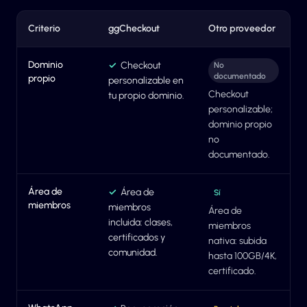
Criterio
ggCheckout
Otro proveedor
Dominio
✓
Checkout
No
documentado
propio
personalizable en
Checkout
tu propio dominio.
personalizable;
dominio propio
no
documentado.
Área de
✓
Área de
Sí
miembros
miembros
Área de
incluida: clases,
miembros
certificados y
nativa: subida
comunidad.
hasta 100GB/4K,
certificado.