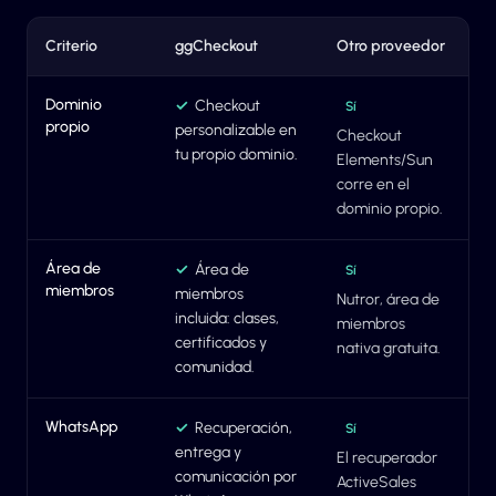
Criterio
ggCheckout
Otro proveedor
Dominio
✓
Checkout
Sí
propio
personalizable en
Checkout
tu propio dominio.
Elements/Sun
corre en el
dominio propio.
Área de
✓
Área de
Sí
miembros
miembros
Nutror, área de
incluida: clases,
miembros
certificados y
nativa gratuita.
comunidad.
WhatsApp
✓
Recuperación,
Sí
entrega y
El recuperador
comunicación por
ActiveSales