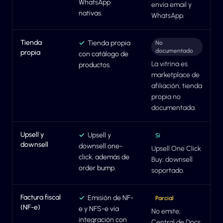
WhatsApp
envía email y
nativas.
WhatsApp.
Tienda
✓
Tienda propia
No
documentado
propia
con catálogo de
La vitrina es
productos.
marketplace de
afiliación; tienda
propia no
documentada.
Upsell y
✓
Upsell y
Sí
downsell
downsell one-
Upsell One Click
click, además de
Buy; downsell
order bump.
soportado.
Factura fiscal
✓
Emisión de NF-
Parcial
(NF-e)
e y NFS-e vía
No emite;
integración con
Central de Docs