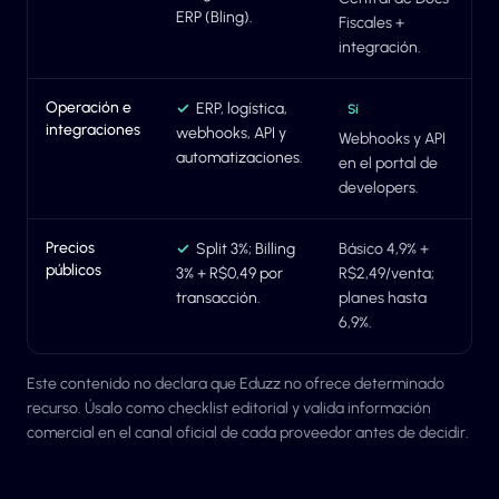
ERP (Bling).
Fiscales +
integración.
Operación e
✓
ERP, logística,
Sí
integraciones
webhooks, API y
Webhooks y API
automatizaciones.
en el portal de
developers.
Precios
✓
Split 3%; Billing
Básico 4,9% +
públicos
3% + R$0,49 por
R$2,49/venta;
transacción.
planes hasta
6,9%.
Este contenido no declara que Eduzz no ofrece determinado
recurso. Úsalo como checklist editorial y valida información
comercial en el canal oficial de cada proveedor antes de decidir.