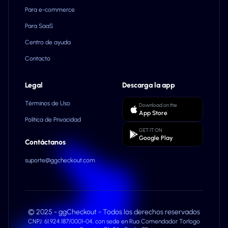
Para e-commerce
Para SaaS
Centro de ayuda
Contacto
Legal
Descarga la app
Términos de Uso
Download on the
App Store
Política de Privacidad
GET IT ON
Google Play
Contáctanos
suporte@ggcheckout.com
© 2025 - ggCheckout - Todos los derechos reservados
CNPJ: 61.924.187/0001-04, con sede en Rua Comendador Torlogo