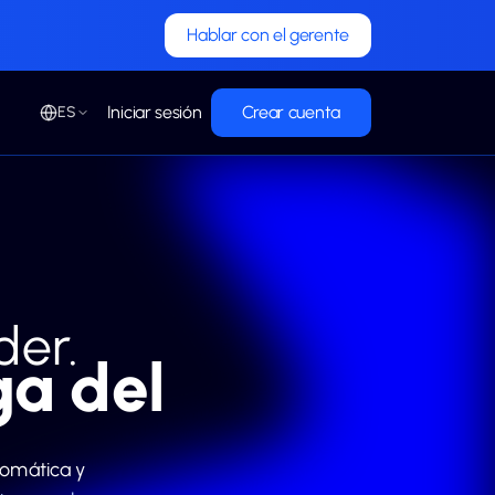
Hablar con el gerente
Iniciar sesión
Crear cuenta
ES
der.
ga del
tomática y