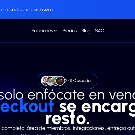
tén condiciones exclusivas!
Soluciones
Precios
Blog
SAC
+2.000 usuarios
solo enfócate en ven
eckout
se encar
resto.
 completo, área de miembros, integraciones, entrega au