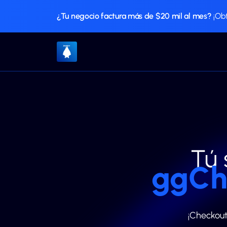
¿Tu negocio factura más de $20 mil al mes?
¡Ob
Tú 
ggCh
¡Checkout