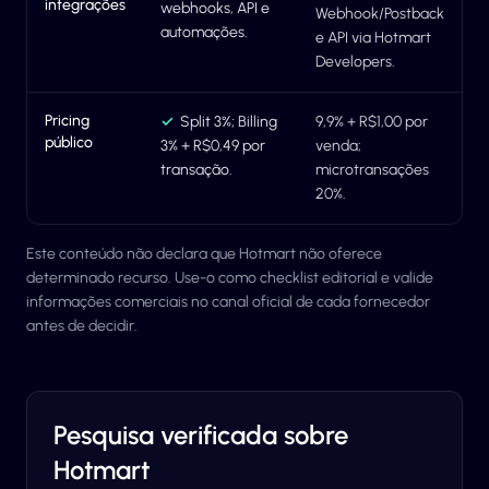
integrações
webhooks, API e
Webhook/Postback
automações.
e API via Hotmart
Developers.
Pricing
✓
Split 3%; Billing
9,9% + R$1,00 por
público
3% + R$0,49 por
venda;
transação.
microtransações
20%.
Este conteúdo não declara que Hotmart não oferece
determinado recurso. Use-o como checklist editorial e valide
informações comerciais no canal oficial de cada fornecedor
antes de decidir.
Pesquisa verificada sobre
Hotmart