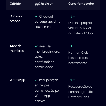
Critério
ggCheckout
Outro fornecedor
Domínio
✓
Checkout
Sim
próprio
personalizável no
Domínio próprio
seu domínio.
via DNS/CNAME
no Hotmart Club.
Área de
✓
Área de
Sim
membros
membros inclusa:
Hotmart Club
aulas,
hospeda cursos
certificados e
nativamente.
comunidade.
WhatsApp
✓
Recuperação,
Sim
entrega e
Recuperação de
comunicação por
carrinho gratuita e
WhatsApp
Hotmart Send.
nativas.