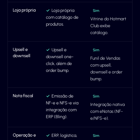
Loja própria
✓
Loja própria
Sim
com catálogo de
Vitrine do Hotmart
produtos.
Club exibe
catálogo.
Upsell e
✓
Upsell e
Sim
downsell
downsell one-
Funil de Vendas
click, além de
com upsell,
order bump.
downsell e order
bump.
Nota fiscal
✓
Emissão de
Sim
NF-e e NFS-e via
Integração nativa
integração com
com eNotas (NF-
ERP (Bling).
e/NFS-e).
Operação e
✓
ERP, logística,
Sim