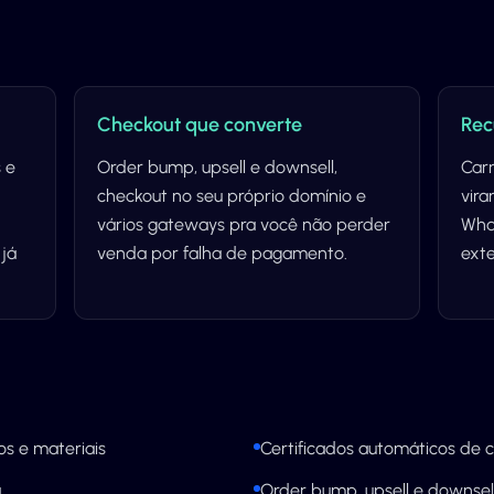
Checkout que converte
Rec
 e
Order bump, upsell e downsell,
Car
checkout no seu próprio domínio e
vir
vários gateways pra você não perder
Wha
 já
venda por falha de pagamento.
ext
s e materiais
Certificados automáticos de 
a
Order bump, upsell e downsel