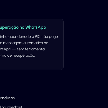
uperação no WhatsApp
rinho abandonado e PIX não pago
am mensagem automática no
tsApp — sem ferramenta
erna de recuperação.
conclusão
l no checkout