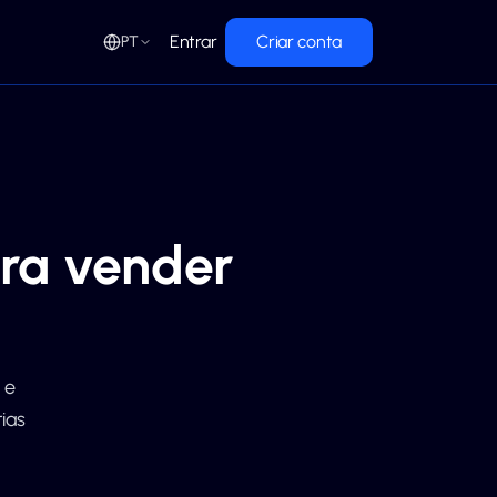
Entrar
Criar conta
PT
ra vender
 e
ias