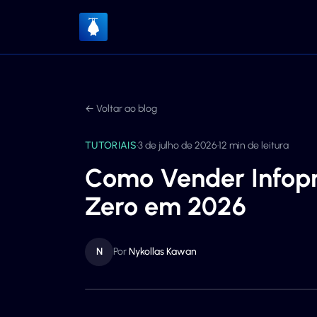
←
Voltar ao blog
TUTORIAIS
·
3 de julho de 2026
·
12 min de leitura
Como Vender Infopr
Zero em 2026
N
Por
Nykollas Kawan