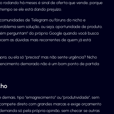
io rodando há meses é sinal de oferta que vende, porque
empo se ele está dando prejuízo.
comunidades de Telegram ou fóruns do nicho e
problema sem solução, ou seja, oportunidade de produto.
mbém perguntam" do próprio Google quando você busca
ecem as dúvidas mais recorrentes de quem já está
gora, ou ela só "precisa" mas não sente urgência? Nicho
nvencimento demorado não é um bom ponto de partida
cho
 demais, tipo "emagrecimento" ou "produtividade", sem
o compete direto com grandes marcas e exige orçamento
a demanda só pela própria opinião, sem checar se outras